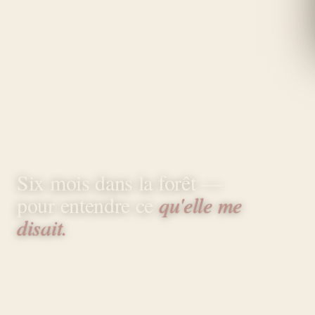
Six mois dans la forêt —
pour entendre ce
qu'elle me
disait.
En 2023, j'ai vécu une retraite initiatique et