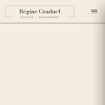
Régine Graduel
AUTRICE - ENSEIGNANTE
CHAPITRE · VOYAGE INITIATIQUE
/
LE RÉCIT
PANAMA · 2023
SIX MOIS DANS LA FORÊT