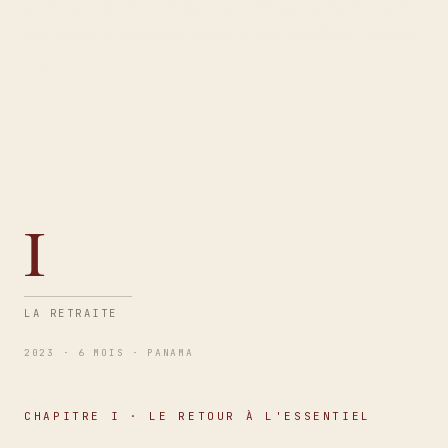
animiste de six mois dans la forêt panaméenne. J'y
suis revenue avec deux livres et une oreille différente.
DESCENDRE
I
LA RETRAITE
2023 · 6 MOIS · PANAMA
CHAPITRE I · LE RETOUR À L'ESSENTIEL